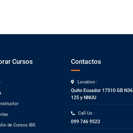
orar Cursos
Contactos
Location :
s
Quito Ecuador 17510 GB N36
a
125 y NNUU
Instructor
Call Us :
rías
099 746 9523
olio de Cursos IBS