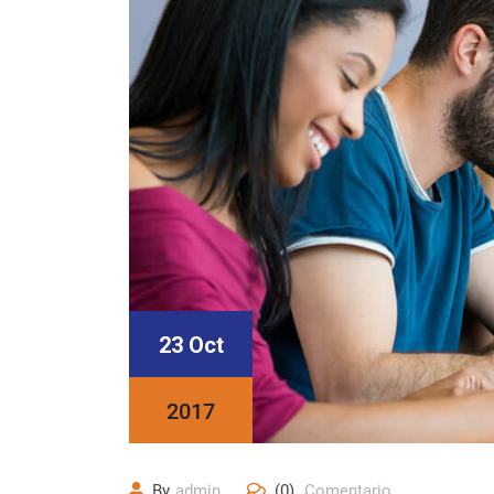
23 Oct
2017
By
admin
(0)
Comentario