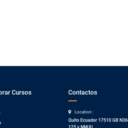
orar Cursos
Contactos
Location :
s
Quito Ecuador 17510 GB N36
a
125 y NNUU