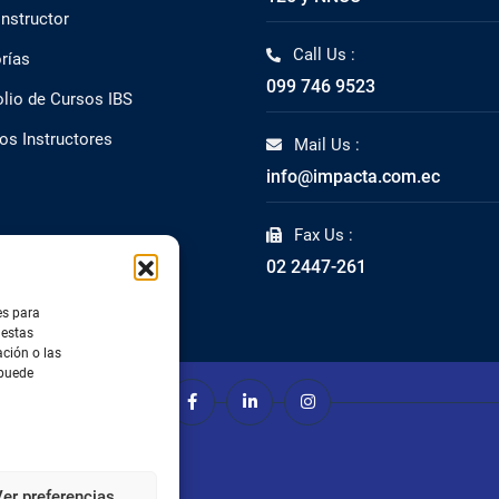
Instructor
Call Us :
rías
099 746 9523
olio de Cursos IBS
os Instructores
Mail Us :
info@impacta.com.ec
Fax Us :
02 2447-261
es para
 estas
ción o las
 puede
er preferencias