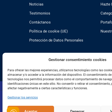
Noticias
Hazte 
Testimonios
Catego
Contáctanos
Portaf
Política de cookie (UE)
Nuestr
Protección de Datos Personales
Gestionar consentimiento cookies
Para ofrecer las mejores experiencias, utilizamos tecnologías como las cooki
almacenar y/o acceder a la información del dispositivo. El consentimiento de
tecnologías nos permitirá procesar datos como el comportamiento de navega
identificaciones únicas en este sitio. No consentir o retirar el consentimiento,
afectar negativamente a ciertas características y funciones.
Gestionar los servicios
Aceptar
Denegar
V