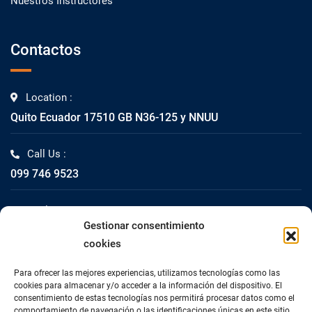
Nuestros Instructores
Contactos
Location :
Quito Ecuador 17510 GB N36-125 y NNUU
Call Us :
099 746 9523
Mail Us :
Gestionar consentimiento
info@impacta.com.ec
cookies
Fax Us :
Para ofrecer las mejores experiencias, utilizamos tecnologías como las
02 2447-261
cookies para almacenar y/o acceder a la información del dispositivo. El
consentimiento de estas tecnologías nos permitirá procesar datos como el
comportamiento de navegación o las identificaciones únicas en este sitio.