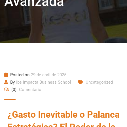
Avanzada
Posted on
29 de abril de 2025
By
Ibs Impacta Business School
Uncategorized
(0)
Comentario
¿Gasto Inevitable o Palanca