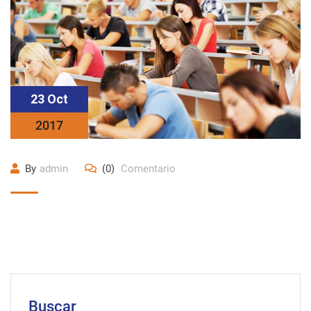
23 Oct
2017
By
admin
(0)
Comentario
Buscar