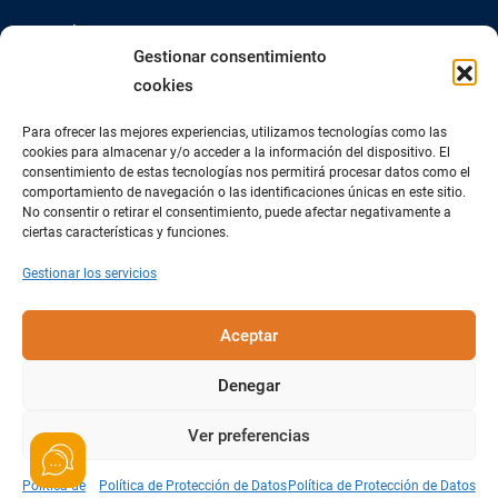
Mail Us :
Gestionar consentimiento
info@impacta.com.ec
cookies
Fax Us :
Para ofrecer las mejores experiencias, utilizamos tecnologías como las
02 2447-261
cookies para almacenar y/o acceder a la información del dispositivo. El
consentimiento de estas tecnologías nos permitirá procesar datos como el
comportamiento de navegación o las identificaciones únicas en este sitio.
No consentir o retirar el consentimiento, puede afectar negativamente a
ciertas características y funciones.
Gestionar los servicios
Aceptar
Denegar
Ver preferencias
Política de
Política de Protección de Datos
Política de Protección de Datos
© IBS 2025