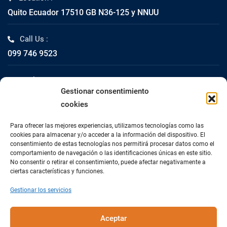
Quito Ecuador 17510 GB N36-125 y NNUU
Call Us :
099 746 9523
Mail Us :
Gestionar consentimiento
info@impacta.com.ec
cookies
Fax Us :
Para ofrecer las mejores experiencias, utilizamos tecnologías como las
02 2447-261
cookies para almacenar y/o acceder a la información del dispositivo. El
consentimiento de estas tecnologías nos permitirá procesar datos como el
comportamiento de navegación o las identificaciones únicas en este sitio.
No consentir o retirar el consentimiento, puede afectar negativamente a
ciertas características y funciones.
Gestionar los servicios
Aceptar