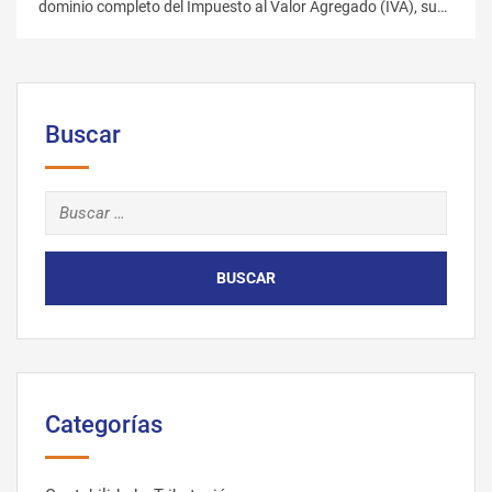
dominio completo del Impuesto al Valor Agregado (IVA), su
cálculo, liquidación y cumplimiento normativo. Este curso
está diseñado para contadores, asesores fiscales,
empresarios y profesionales financieros que buscan
optimizar la gestión del IVA y evitar errores que puedan
generar contingencias tributarias.…
Buscar
Categorías