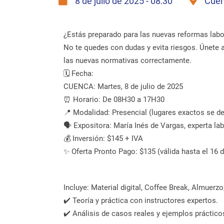
8 de julio de 2025 - 08:30
Cuen
¿Estás preparado para las nuevas reformas labo
No te quedes con dudas y evita riesgos. Únete a
las nuevas normativas correctamente.
🗓️ Fecha:
CUENCA: Martes, 8 de julio de 2025
⏰ Horario: De 08H30 a 17H30
📍 Modalidad: Presencial (lugares exactos se deta
🗣️ Expositora: María Inés de Vargas, experta lab
💰 Inversión: $145 + IVA
✨ Oferta Pronto Pago: $135 (válida hasta el 16 d
Incluye: Material digital, Coffee Break, Almuerz
✔️ Teoría y práctica con instructores expertos.
✔️ Análisis de casos reales y ejemplos práctico