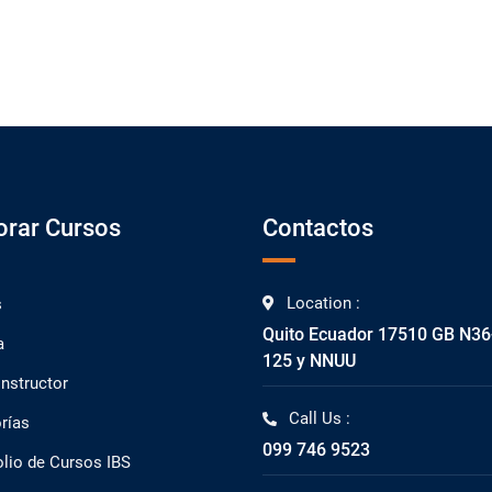
orar Cursos
Contactos
Location :
s
Quito Ecuador 17510 GB N36
a
125 y NNUU
Instructor
Call Us :
rías
099 746 9523
olio de Cursos IBS